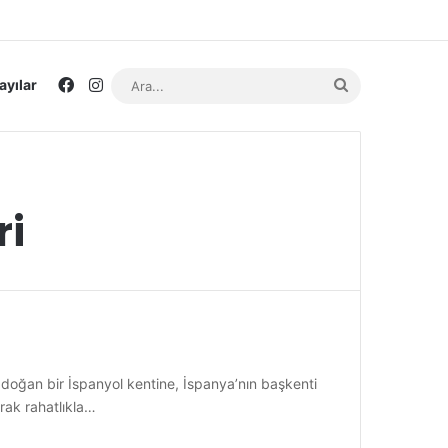
Facebook
Instagram
Ara...
ayılar
ri
doğan bir İspanyol kentine, İspanya’nın başkenti
rak rahatlıkla…