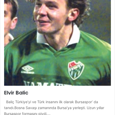
Elvir Balic
Baliç Türkiye’yi ve Türk insanını ilk olarak Bursaspor’ da
tanıdı.Bosna Savaşı zamanında Bursa’ya yerleşti. Uzun yıllar
Bursaspor formasını giydi.…