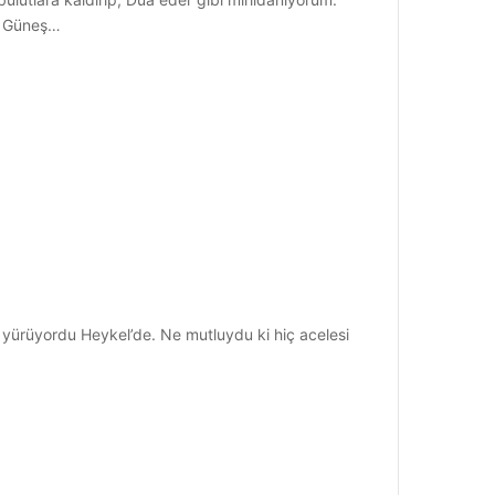
a… Güneş…
ürüyordu Heykel’de. Ne mutluydu ki hiç acelesi