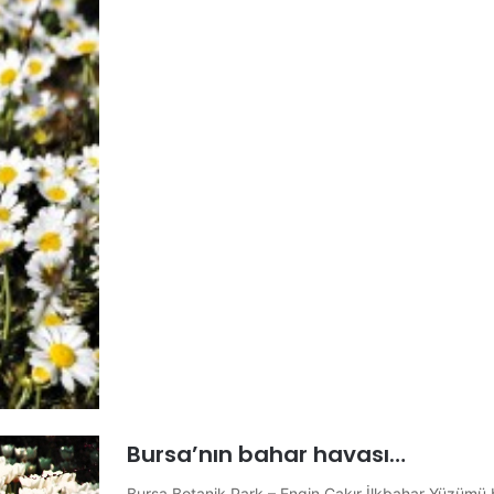
Bursa’nın bahar havası…
Bursa Botanik Park – Engin Çakır İlkbahar Yüzümü bu