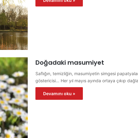
Devamını oku »
Doğadaki masumiyet
Saflığın, temizliğin, masumiyetin simgesi papatyalar…
göstericisi… Her yıl mayıs ayında ortaya çıkıp dağl
Devamını oku »