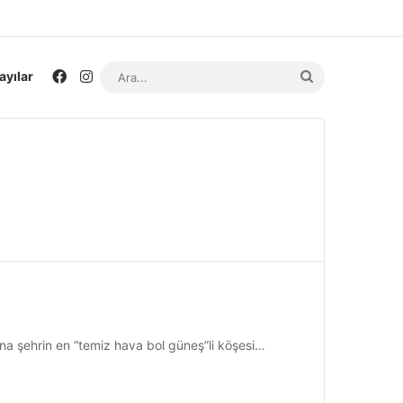
Facebook
Instagram
Ara...
ayılar
ana şehrin en “temiz hava bol güneş”li köşesi…