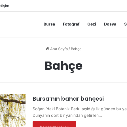
etişim
Bursa
Fotoğraf
Gezi
Dosya
S
Ana Sayfa
/
Bahçe
Bahçe
Bursa’nın bahar bahçesi
Soğanlı’daki Botanik Park, açıldığı ilk günden bu y
Dünyanın dört bir yanından getirilen…