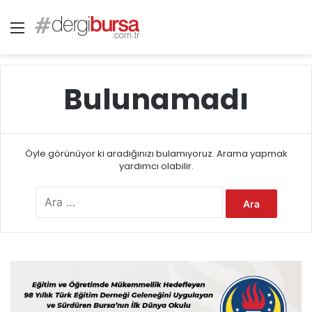
Menü
Bulunamadı
Öyle görünüyor ki aradığınızı bulamıyoruz. Arama yapmak
yardımcı olabilir.
A
r
a
m
a
: