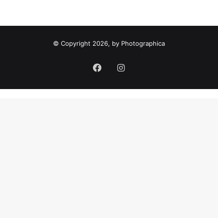
m
a
:
© Copyright 2026, by Photographica
Facebook
Instagram