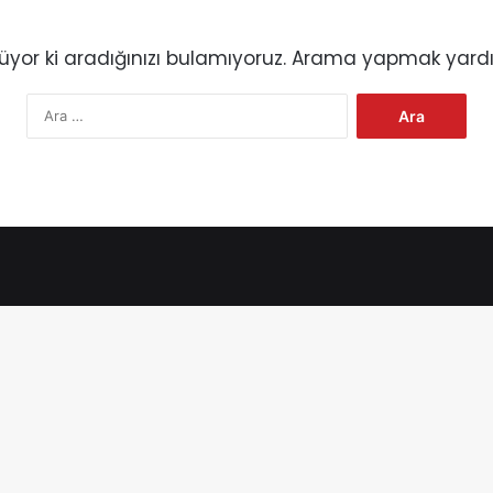
yor ki aradığınızı bulamıyoruz. Arama yapmak yardım
A
r
a
m
a
: