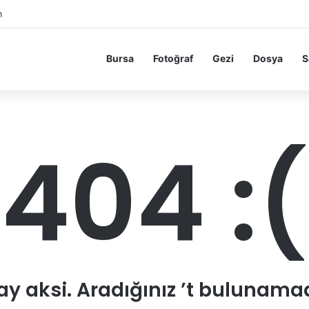
m
Bursa
Fotoğraf
Gezi
Dosya
S
404 :(
ay aksi. Aradığınız ’t bulunamad