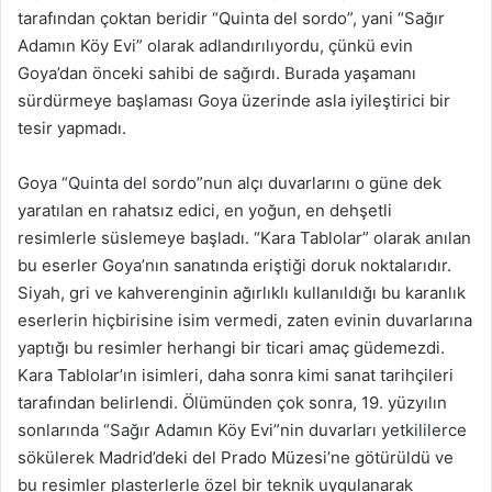
tarafından çoktan beridir “Quinta del sordo”, yani “Sağır
Adamın Köy Evi” olarak adlandırılıyordu, çünkü evin
Goya’dan önceki sahibi de sağırdı. Burada yaşamanı
sürdürmeye başlaması Goya üzerinde asla iyileştirici bir
tesir yapmadı.
Goya “Quinta del sordo”nun alçı duvarlarını o güne dek
yaratılan en rahatsız edici, en yoğun, en dehşetli
resimlerle süslemeye başladı. “Kara Tablolar” olarak anılan
bu eserler Goya’nın sanatında eriştiği doruk noktalarıdır.
Siyah, gri ve kahverenginin ağırlıklı kullanıldığı bu karanlık
eserlerin hiçbirisine isim vermedi, zaten evinin duvarlarına
yaptığı bu resimler herhangi bir ticari amaç güdemezdi.
Kara Tablolar’ın isimleri, daha sonra kimi sanat tarihçileri
tarafından belirlendi. Ölümünden çok sonra, 19. yüzyılın
sonlarında “Sağır Adamın Köy Evi”nin duvarları yetkililerce
sökülerek Madrid’deki del Prado Müzesi’ne götürüldü ve
bu resimler plasterlerle özel bir teknik uygulanarak