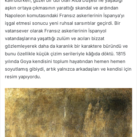
kavrulurken, güzel bir dul olan Alba Düşesi ile yaşadığı
aşkın ortaya çıkmasının yarattığı skandal ve ardından
Napoleon komutasındaki Fransız askerlerinin İspanya’yı
işgal etmesi sonucu yeni ruhsal sarsıntılar geçirdi. Bir
vatansever olarak Fransız askerlerinin İspanyol
vatandaşlarına yaşattığı zulüm ve acıları bizzat
gözlemleyerek daha da karanlık bir karaktere büründü ve
bunu özellikle küçük çizim serileriyle kâğıda döktü. 1815
yılında Goya kendisini toplum hayatından hemen hemen
soyutlamış gibiydi, artık yalnızca arkadaşları ve kendisi için
resim yapıyordu.