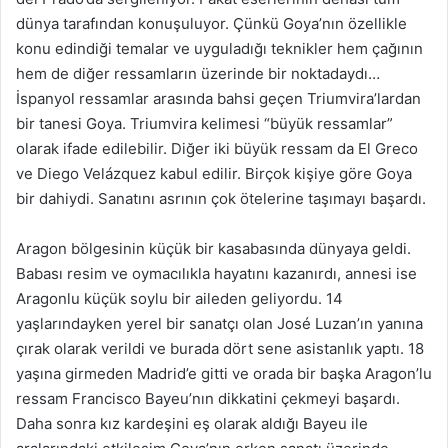
dünya tarafından konuşuluyor. Çünkü Goya’nın özellikle
konu edindiği temalar ve uyguladığı teknikler hem çağının
hem de diğer ressamların üzerinde bir noktadaydı…
İspanyol ressamlar arasında bahsi geçen Triumvira’lardan
bir tanesi Goya. Triumvira kelimesi “büyük ressamlar”
olarak ifade edilebilir. Diğer iki büyük ressam da El Greco
ve Diego Velázquez kabul edilir. Birçok kişiye göre Goya
bir dahiydi. Sanatını asrının çok ötelerine taşımayı başardı.
Aragon bölgesinin küçük bir kasabasında dünyaya geldi.
Babası resim ve oymacılıkla hayatını kazanırdı, annesi ise
Aragonlu küçük soylu bir aileden geliyordu. 14
yaşlarındayken yerel bir sanatçı olan José Luzan’ın yanına
çırak olarak verildi ve burada dört sene asistanlık yaptı. 18
yaşına girmeden Madrid’e gitti ve orada bir başka Aragon’lu
ressam Francisco Bayeu’nın dikkatini çekmeyi başardı.
Daha sonra kız kardeşini eş olarak aldığı Bayeu ile