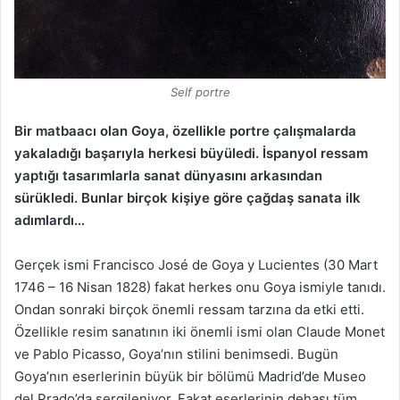
Self portre
Bir matbaacı olan Goya, özellikle portre çalışmalarda
yakaladığı başarıyla herkesi büyüledi. İspanyol ressam
yaptığı tasarımlarla sanat dünyasını arkasından
sürükledi. Bunlar birçok kişiye göre çağdaş sanata ilk
adımlardı…
Gerçek ismi Francisco José de Goya y Lucientes (30 Mart
1746 – 16 Nisan 1828) fakat herkes onu Goya ismiyle tanıdı.
Ondan sonraki birçok önemli ressam tarzına da etki etti.
Özellikle resim sanatının iki önemli ismi olan Claude Monet
ve Pablo Picasso, Goya’nın stilini benimsedi. Bugün
Goya’nın eserlerinin büyük bir bölümü Madrid’de Museo
del Prado’da sergileniyor. Fakat eserlerinin dehası tüm