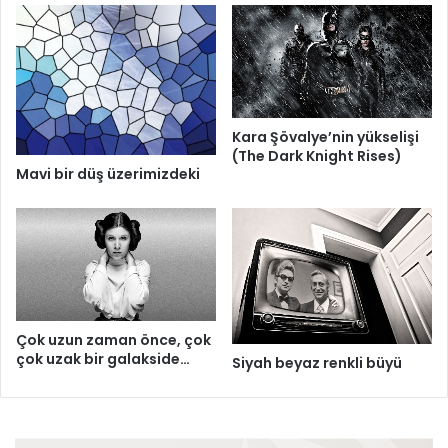
Kara Şövalye’nin yükselişi
(The Dark Knight Rises)
Mavi bir düş üzerimizdeki
Çok uzun zaman önce, çok
çok uzak bir galakside…
Siyah beyaz renkli büyü