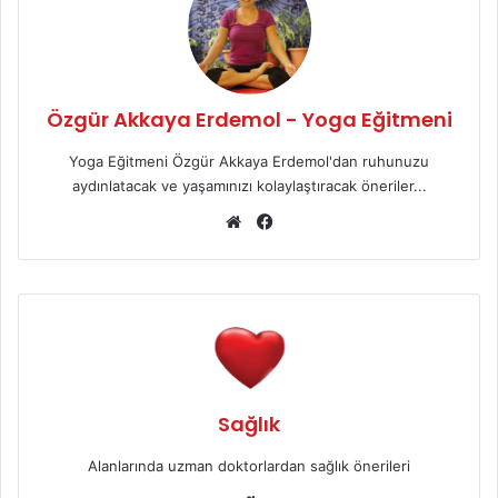
Özgür Akkaya Erdemol - Yoga Eğitmeni
Yoga Eğitmeni Özgür Akkaya Erdemol'dan ruhunuzu
aydınlatacak ve yaşamınızı kolaylaştıracak öneriler...
We
Fa
b
ce
sit
bo
esi
ok
Sağlık
Alanlarında uzman doktorlardan sağlık önerileri