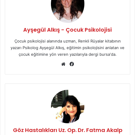
Ayşegül Alkış - Çocuk Psikolojisi
Çocuk psikolojisi alanında uzman, Renkli Rüyalar kitabının
yazarı Psikolog Ayşegül Alkış, eğitimin psikolojisini anlatan ve
çocuk eğitimine yön veren yazılarıyla dergi bursa'da.
We
Fa
b
ce
sit
bo
esi
ok
Göz Hastalıkları Uz. Op. Dr. Fatma Akalp