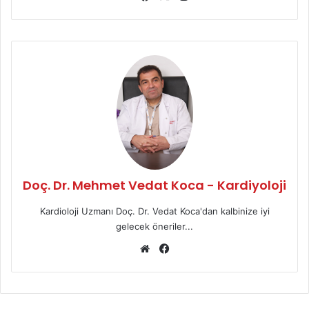
b
ce
tag
sit
bo
ra
esi
ok
m
Doç. Dr. Mehmet Vedat Koca - Kardiyoloji
Kardioloji Uzmanı Doç. Dr. Vedat Koca'dan kalbinize iyi
gelecek öneriler...
We
Fa
b
ce
sit
bo
esi
ok