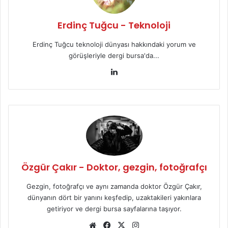
Erdinç Tuğcu - Teknoloji
Erdinç Tuğcu teknoloji dünyası hakkındaki yorum ve
görüşleriyle dergi bursa'da...
Lin
ke
dIn
Özgür Çakır - Doktor, gezgin, fotoğrafçı
Gezgin, fotoğrafçı ve aynı zamanda doktor Özgür Çakır,
dünyanın dört bir yanını keşfedip, uzaktakileri yakınlara
getiriyor ve dergi bursa sayfalarına taşıyor.
We
Fa
X
Ins