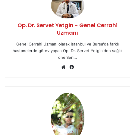
Op. Dr. Servet Yetgin - Genel Cerrahi
Uzmanı
Genel Cerrahi Uzmanı olarak İstanbul ve Bursa'da farklı
hastanelerde görev yapan Op. Dr. Servet Yetgin'den sağlık
önerileri...
We
Fa
b
ce
sit
bo
esi
ok