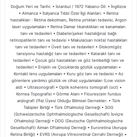
Doğum Yeri ve Tarihi: • İstanbul / 1972 Yabancı Dil: • İngilizce
• Almanca • İtalyanca Tıbbi Özel İlgi Alanları: • Retina
hastalıkları : Retina dekolmanı, Retina yırtıkları tedavisi, Argon
laser uygulamaları • Retina Damar tıkanıklıkları ve kanamaları
tanı ve tedavileri • Diabete(şeker hastalığına) bağlı
retinopatilerin tanı ve tedavisi • Makula(sarı nokta) hastalıkları
tanı ve tedavileri • Üveit tanı ve tedavileri • Glokom(göz
tansiyonu hastalığı) tanı ve tedavileri • Katarakt tanı ve
tedavileri • Çocuk göz hastalıkları ve göz tembelliği tanı ve
tedavileri • Erişkin ve Çocuklarda gözlük uygulamaları •
Kontakt lens uygulamaları • Kuru göz tanı ve tedavisi • Az
görenlere yardımcı gözlük ve cihaz uygulamaları (Low vision
aid) • Ultrasonografi • Optik koherens tomografi (oct) •
Kornea Topografisi • Görme Alanı • Flourescein fundus
anjiografi (ffa) Üyesi Olduğu Bilimsel Dernekler: • Türk
Tabipler Birliği • Türk Oftalmoloji Derneği • SOG
(Schweizerische Ophthalmologische Gesellschaft) İsviçre
Oftalmoloji Derneği • DOG (Deutsche Ophthalmologische
Gesellschaft) Alman Oftalmoloji Derneği • Euroretina (Avrupa
Retina Birliği) • EVRS (Avrupa Vitreoretinal Cerrahi Derneği) •