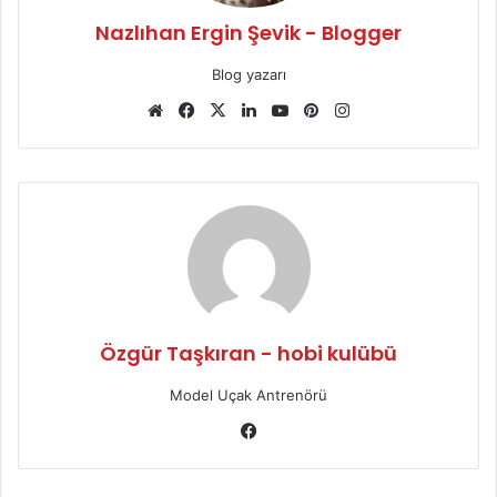
Nazlıhan Ergin Şevik - Blogger
Blog yazarı
We
Fa
X
Lin
Yo
Pin
Ins
b
ce
ke
uT
ter
tag
sit
bo
dIn
ub
est
ra
esi
ok
e
m
Özgür Taşkıran - hobi kulübü
Model Uçak Antrenörü
Fa
ce
bo