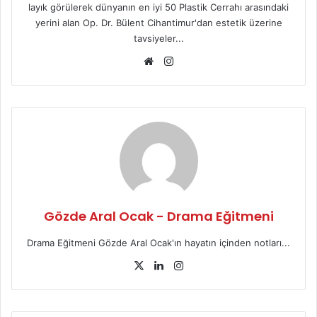
layık görülerek dünyanın en iyi 50 Plastik Cerrahı arasındaki
yerini alan Op. Dr. Bülent Cihantimur'dan estetik üzerine
tavsiyeler...
We
Ins
b
tag
sit
ra
esi
m
Gözde Aral Ocak - Drama Eğitmeni
Drama Eğitmeni Gözde Aral Ocak'ın hayatın içinden notları...
X
Lin
Ins
ke
tag
dIn
ra
m