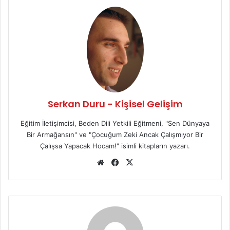
Serkan Duru - Kişisel Gelişim
Eğitim İletişimcisi, Beden Dili Yetkili Eğitmeni, "Sen Dünyaya
Bir Armağansın" ve "Çocuğum Zeki Ancak Çalışmıyor Bir
Çalışsa Yapacak Hocam!" isimli kitapların yazarı.
We
Fa
X
b
ce
sit
bo
esi
ok