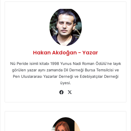
ok
Hakan Akdoğan - Yazar
Nü Peride isimli kitabı 1998 Yunus Nadi Roman Ödülü'ne layık
görülen yazar aynı zamanda Dil Derneği Bursa Temsilcisi ve
Pen Uluslararası Yazarlar Derneği ve Edebiyatçılar Derneği
üyesi.
Fa
X
ce
bo
ok