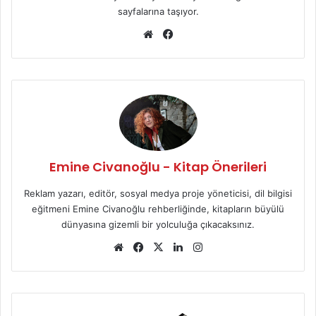
sayfalarına taşıyor.
We
Fa
b
ce
sit
bo
esi
ok
Emine Civanoğlu - Kitap Önerileri
Reklam yazarı, editör, sosyal medya proje yöneticisi, dil bilgisi
eğitmeni Emine Civanoğlu rehberliğinde, kitapların büyülü
dünyasına gizemli bir yolculuğa çıkacaksınız.
We
Fa
X
Lin
Ins
b
ce
ke
tag
sit
bo
dIn
ra
esi
ok
m