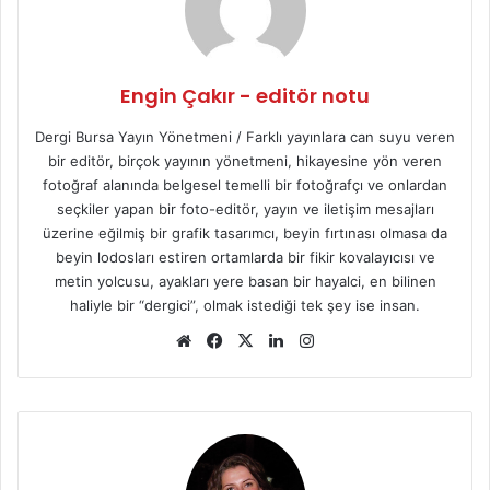
Engin Çakır - editör notu
Dergi Bursa Yayın Yönetmeni / Farklı yayınlara can suyu veren
bir editör, birçok yayının yönetmeni, hikayesine yön veren
fotoğraf alanında belgesel temelli bir fotoğrafçı ve onlardan
seçkiler yapan bir foto-editör, yayın ve iletişim mesajları
üzerine eğilmiş bir grafik tasarımcı, beyin fırtınası olmasa da
beyin lodosları estiren ortamlarda bir fikir kovalayıcısı ve
metin yolcusu, ayakları yere basan bir hayalci, en bilinen
haliyle bir “dergici”, olmak istediği tek şey ise insan.
We
Fa
X
Lin
Ins
b
ce
ke
tag
sit
bo
dIn
ra
esi
ok
m