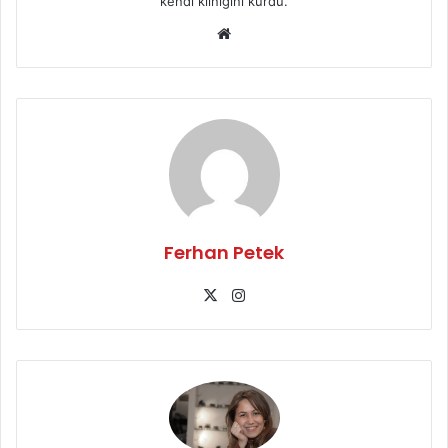
kendi kliniğini kurdu.
We
b
sit
esi
Ferhan Petek
X
Ins
tag
ra
m