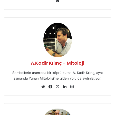
We
b
sit
esi
A.Kadir Kılınç - Mitoloji
Sembollerle aramızda bir köprü kuran A. Kadir Kılınç, aynı
zamanda Yunan Mitolojisi'ne giden yolu da aydınlatıyor.
We
Fa
X
Lin
Ins
b
ce
ke
tag
sit
bo
dIn
ra
esi
ok
m