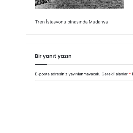
Tren İstasyonu binasında Mudanya
Bir yanıt yazın
E-posta adresiniz yayınlanmayacak.
Gerekli alanlar
*
i
Y
o
r
u
m
*